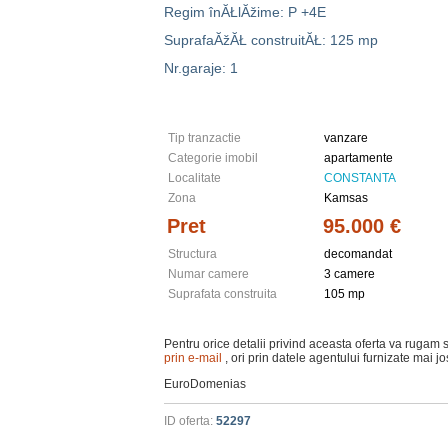
Regim înĂŁlĂžime: P +4E
SuprafaĂžĂŁ construitĂŁ: 125 mp
Nr.garaje: 1
Tip tranzactie
vanzare
Categorie imobil
apartamente
Localitate
CONSTANTA
Zona
Kamsas
Pret
95.000 €
Structura
decomandat
Numar camere
3 camere
Suprafata construita
105 mp
Pentru orice detalii privind aceasta oferta va rugam 
prin e-mail
, ori prin datele agentului furnizate mai j
EuroDomenias
ID oferta:
52297