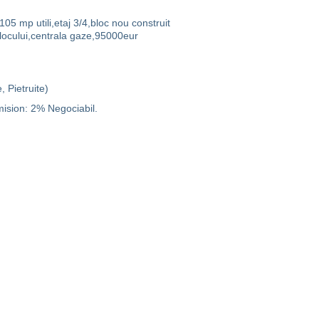
 mp utili,etaj 3/4,bloc nou construit
 blocului,centrala gaze,95000eur
, Pietruite)
mision: 2% Negociabil.