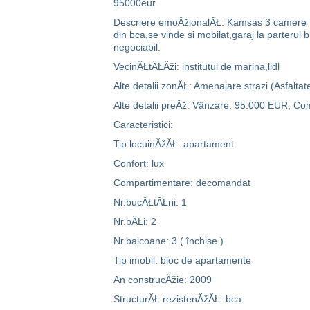
95000eur
Descriere emoĂžionalĂŁ: Kamsas 3 camere 105
din bca,se vinde si mobilat,garaj la parterul
negociabil.
VecinĂŁtĂŁĂži: institutul de marina,lidl
Alte detalii zonĂŁ: Amenajare strazi (Asfaltate
Alte detalii preĂž: Vânzare: 95.000 EUR; Co
Caracteristici:
Tip locuinĂžĂŁ: apartament
Confort: lux
Compartimentare: decomandat
Nr.bucĂŁtĂŁrii: 1
Nr.bĂŁi: 2
Nr.balcoane: 3 ( închise )
Tip imobil: bloc de apartamente
An construcĂžie: 2009
StructurĂŁ rezistenĂžĂŁ: bca